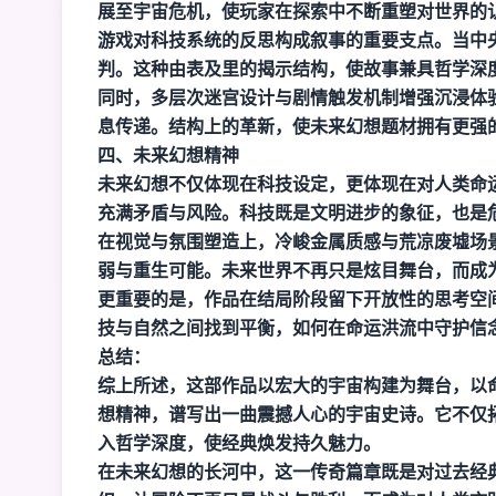
展至宇宙危机，使玩家在探索中不断重塑对世界的
游戏对科技系统的反思构成叙事的重要支点。当中
判。这种由表及里的揭示结构，使故事兼具哲学深
同时，多层次迷宫设计与剧情触发机制增强沉浸体
息传递。结构上的革新，使未来幻想题材拥有更强
四、未来幻想精神
未来幻想不仅体现在科技设定，更体现在对人类命
充满矛盾与风险。科技既是文明进步的象征，也是
在视觉与氛围塑造上，冷峻金属质感与荒凉废墟场
弱与重生可能。未来世界不再只是炫目舞台，而成
更重要的是，作品在结局阶段留下开放性的思考空
技与自然之间找到平衡，如何在命运洪流中守护信
总结：
综上所述，这部作品以宏大的宇宙构建为舞台，以
想精神，谱写出一曲震撼人心的宇宙史诗。它不仅
入哲学深度，使经典焕发持久魅力。
在未来幻想的长河中，这一传奇篇章既是对过去经