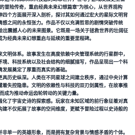
的冒险传奇，重启经典未来幻想篇章”为核心，从世界观构
神四个方面展开深入剖析，探讨其如何通过宏大的星际文明背
情感之间的永恒张力。作品不仅以充满哲思的剧情突破传统
描绘出震撼人心的未来图景。它既是一场关于拯救世界的壮阔征
成为经典未来幻想重启与延续的重要里程碑。
来文明体系。故事发生在高度依赖中央管理系统的行星群中，
环境、科技系统以及社会结构的细腻描写，作品呈现出一个科
情发展奠定了厚重而真实的基础。
更具历史纵深。人类在不同星球之间建立秩序，通过中央计算
藏着失控隐患。文明的依赖性与科技的双刃剑属性，在故事推
而成为推动命运齿轮转动的关键力量。
强化了宇宙史诗的探索感。玩家在未知区域的前行象征着对真
构建不仅拓展了故事的空间维度，更赋予冒险过程以史诗般的
并非单一的英雄形象，而是拥有复杂背景与情感矛盾的个体。