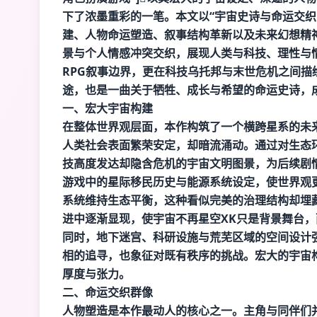
下了浓墨重彩的一笔。本文以“宇宙史诗与命运交织
建、人物命运塑造、叙事结构革新以及未来幻想精
景与个人情感冲突交织，展现人类与科技、理性与
RPG叙事边界，更在科技乌托邦与末世危机之间
途，也是一曲关于牺牲、成长与希望的命运史诗，
一、宏大宇宙构建
在整体世界观层面，本作构筑了一个横跨星系的未
人类社会表面繁荣安定，却暗流涌动。通过对生态
技高度发达却隐含危机的宇宙文明图景，为后续剧
游戏中的星际移民历史与能源系统设定，使世界观
系统维持生态平衡，这种看似完美的治理结构却埋
进中逐渐显现，使宇宙不再
星空XK
只是背景舞台，
同时，地下迷宫、科研设施与荒芜区域的空间设计
相的追寻，也象征对既有秩序的挑战。宏大的宇宙
厚度与张力。
二、命运交织群像
人物塑造是本作最动人的核心之一。主角与同伴们