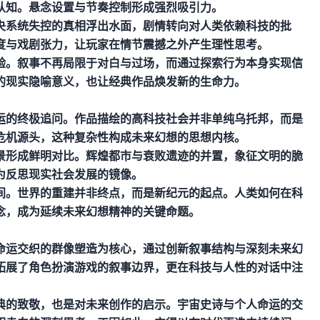
认知。悬念设置与节奏控制形成强烈吸引力。
央系统失控的真相浮出水面，剧情转向对人类依赖科技的批
度与戏剧张力，让玩家在情节震撼之外产生理性思考。
验。叙事不再局限于对白与过场，而通过探索行为本身实现信
的现实隐喻意义，也让经典作品焕发新的生命力。
运的终极追问。作品描绘的高科技社会并非单纯乌托邦，而是
危机源头，这种复杂性构成未来幻想的思想内核。
景形成鲜明对比。辉煌都市与衰败遗迹的并置，象征文明的脆
为反思现实社会发展的镜像。
间。世界的重建并非终点，而是新纪元的起点。人类如何在科
念，成为延续未来幻想精神的关键命题。
命运交织的群像塑造为核心，通过创新叙事结构与深刻未来幻
拓展了角色扮演游戏的叙事边界，更在科技与人性的对话中注
典的致敬，也是对未来创作的启示。宇宙史诗与个人命运的交