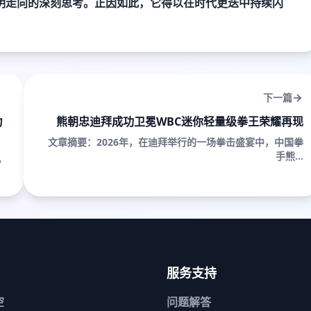
明走向的深刻思考。正因如此，它得以在时代更迭中持续闪
下一篇
力
熊朝忠迪拜成功卫冕WBC迷你轻量级拳王荣耀再现
文章摘要：2026年，在迪拜举行的一场拳击盛宴中，中国拳
手熊...
，
服务支持
空
问题解答