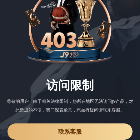
访问限制
尊敬的用户，由于相关法律限制，您所在地区无法访问J9产品，对
此造成的不便，我们深表歉意，您如有疑问请联系客服。
联系客服