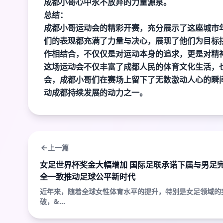
成都小哥心中永不放弃的力量源泉。
总结：
成都小哥运动会的精彩开赛，充分展示了这座城市
们的表现都充满了力量与决心，展现了他们为目标
作相结合，不仅仅是对运动本身的追求，更是对精
这场运动会不仅丰富了成都人民的体育文化生活，
会，成都小哥们在赛场上留下了无数激动人心的瞬
动成都持续发展的动力之一。
上一篇
女足世界杯奖金大幅增加 国际足联承诺下届与男足
全一致推动足球公平新时代
近年来，随着全球女性体育水平的提升，特别是女足领域的
破，&...