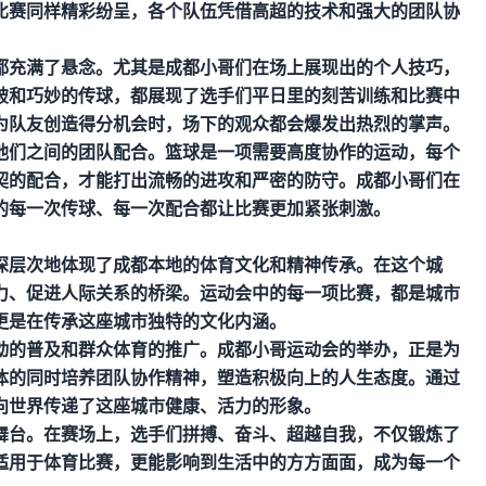
比赛同样精彩纷呈，各个队伍凭借高超的技术和强大的团队协
都充满了悬念。尤其是成都小哥们在场上展现出的个人技巧，
破和巧妙的传球，都展现了选手们平日里的刻苦训练和比赛中
为队友创造得分机会时，场下的观众都会爆发出热烈的掌声。
他们之间的团队配合。篮球是一项需要高度协作的运动，每个
契的配合，才能打出流畅的进攻和严密的防守。成都小哥们在
的每一次传球、每一次配合都让比赛更加紧张刺激。
深层次地体现了成都本地的体育文化和精神传承。在这个城
力、促进人际关系的桥梁。运动会中的每一项比赛，都是城市
更是在传承这座城市独特的文化内涵。
动的普及和群众体育的推广。成都小哥运动会的举办，正是为
体的同时培养团队协作精神，塑造积极向上的人生态度。通过
向世界传递了这座城市健康、活力的形象。
舞台。在赛场上，选手们拼搏、奋斗、超越自我，不仅锻炼了
适用于体育比赛，更能影响到生活中的方方面面，成为每一个