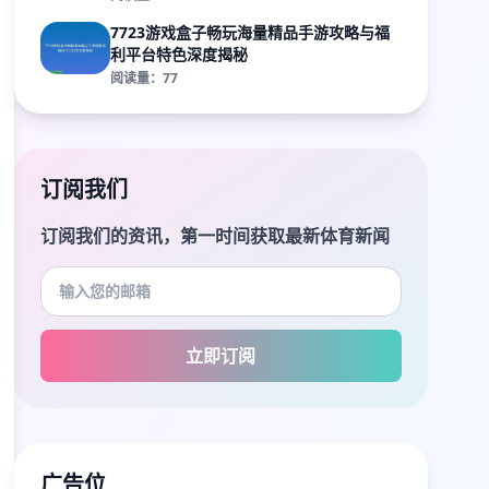
7723游戏盒子畅玩海量精品手游攻略与福
利平台特色深度揭秘
阅读量：77
订阅我们
订阅我们的资讯，第一时间获取最新体育新闻
立即订阅
广告位