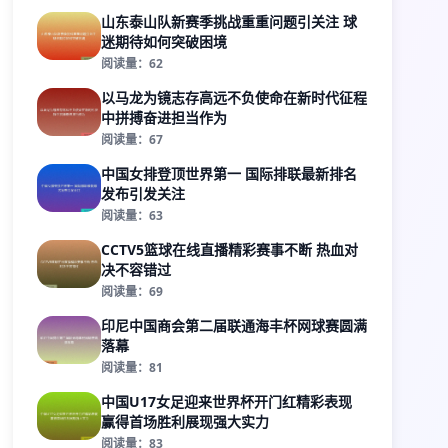
山东泰山队新赛季挑战重重问题引关注 球
迷期待如何突破困境
阅读量：62
以马龙为镜志存高远不负使命在新时代征程
中拼搏奋进担当作为
阅读量：67
中国女排登顶世界第一 国际排联最新排名
发布引发关注
阅读量：63
CCTV5篮球在线直播精彩赛事不断 热血对
决不容错过
阅读量：69
印尼中国商会第二届联通海丰杯网球赛圆满
落幕
阅读量：81
中国U17女足迎来世界杯开门红精彩表现
赢得首场胜利展现强大实力
阅读量：83