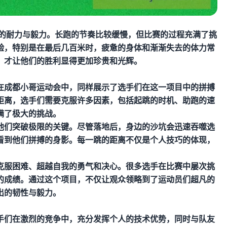
久的耐力与毅力。长跑的节奏比较缓慢，但比赛的过程充满了挑
验，特别是在最后几百米时，疲惫的身体和渐渐失去的体力常
，才让他们的胜利显得更加珍贵和光辉。
在成都小哥运动会中，同样展示了选手们在这一项目中的拼搏
距离，选手们需要克服许多因素，包括起跳的时机、助跑的速
满了极大的挑战。
他们突破极限的关键。尽管落地后，身边的沙坑会迅速吞噬选
看到他们拼搏的身影。每一跳的距离不仅是个人技巧的体现，
克服困难、超越自我的勇气和决心。很多选手在比赛中屡次挑
的成绩。通过这个项目，不仅让观众领略到了运动员们超凡的
出的韧性与毅力。
手们在激烈的竞争中，充分发挥个人的技术优势，同时与队友