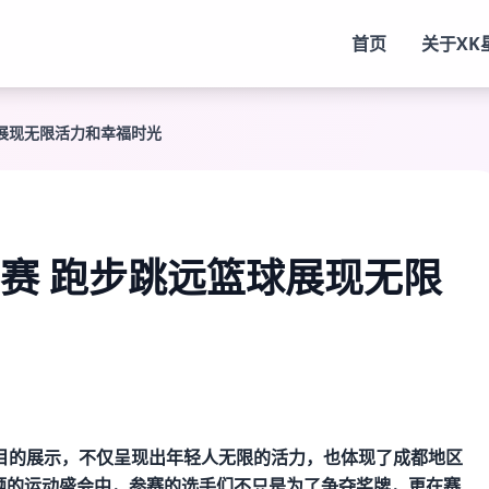
首页
关于
XK
展现无限活力和幸福时光
赛 跑步跳远篮球展现无限
目的展示，不仅呈现出年轻人无限的活力，也体现了成都地区
题的运动盛会中，参赛的选手们不只是为了争夺奖牌，更在赛