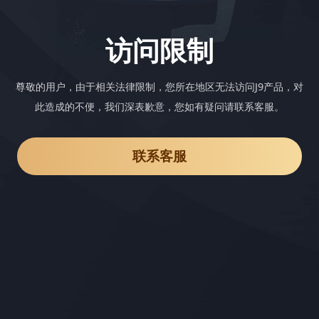
访问限制
尊敬的用户，由于相关法律限制，您所在地区无法访问J9产品，对
此造成的不便，我们深表歉意，您如有疑问请联系客服。
联系客服