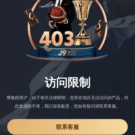
访问限制
尊敬的用户，由于相关法律限制，您所在地区无法访问J9产品，对
此造成的不便，我们深表歉意，您如有疑问请联系客服。
联系客服